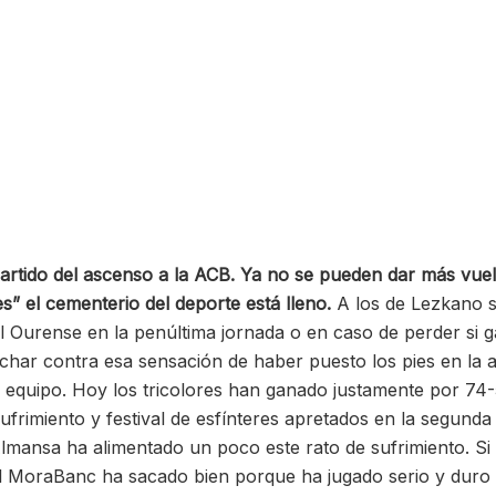
rtido del ascenso a la ACB. Ya no se pueden dar más vuelta
” el cementerio del deporte está lleno.
A los de Lezkano 
 Ourense en la penúltima jornada o en caso de perder si ga
char contra esa sensación de haber puesto los pies en la 
l equipo. Hoy los tricolores han ganado justamente por 74-
 sufrimiento y festival de esfínteres apretados en la segun
ansa ha alimentado un poco este rato de sufrimiento. Si l
el MoraBanc ha sacado bien porque ha jugado serio y duro