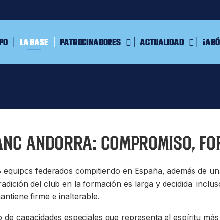
ipo
La Base
Patrocinadores
Actualidad
¡Abó
anc Andorra: compromiso, for
equipos federados compitiendo en España, además de una e
adición del club en la formación es larga y decidida: inclus
tiene firme e inalterable.
 de capacidades especiales que representa el espíritu más 