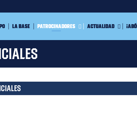
ipo
La Base
Patrocinadores
Actualidad
¡Abó
iciales
ICIALES