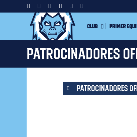
Club
Primer equ
Patrocinadores of
PATROCINADORES OF