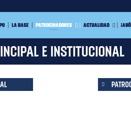
ipo
La Base
Patrocinadores
Actualidad
¡Abó
ncipal e institucional
IAL
PATRO