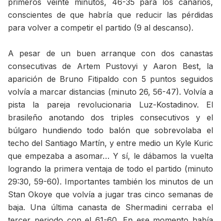
primeros veinte minutos, 46-35 para los canarios,
conscientes de que habría que reducir las pérdidas
para volver a competir el partido (9 al descanso).
A pesar de un buen arranque con dos canastas
consecutivas de Artem Pustovyi y Aaron Best, la
aparición de Bruno Fitipaldo con 5 puntos seguidos
volvía a marcar distancias (minuto 26, 56-47). Volvía a
pista la pareja revolucionaria Luz-Kostadinov. El
brasileño anotando dos triples consecutivos y el
búlgaro hundiendo todo balón que sobrevolaba el
techo del Santiago Martín, y entre medio un Kyle Kuric
que empezaba a asomar… Y sí, le dábamos la vuelta
logrando la primera ventaja de todo el partido (minuto
29:30, 59-60). Importantes también los minutos de un
Stan Okoye que volvía a jugar tras cinco semanas de
baja. Una última canasta de Shermadini cerraba el
tercer periodo con el 61-60. En ese momento había