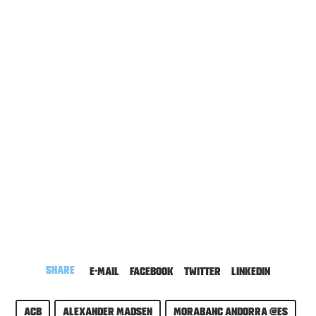
Share
E-mail
Facebook
Twitter
LinkedIn
ACB
Alexander Madsen
MoraBanc Andorra @es