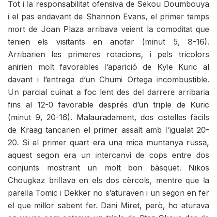
Tot i la responsabilitat ofensiva de Sekou Doumbouya
i el pas endavant de Shannon Evans, el primer temps
mort de Joan Plaza arribava veient la comoditat que
tenien els visitants en anotar (minut 5, 8-16).
Arribarien les primeres rotacions, i pels tricolors
anirien molt favorables l’aparició de Kyle Kuric al
davant i l’entrega d’un Chumi Ortega incombustible.
Un parcial cuinat a foc lent des del darrere arribaria
fins al 12-0 favorable després d’un triple de Kuric
(minut 9, 20-16). Malauradament, dos cistelles fàcils
de Kraag tancarien el primer assalt amb l’igualat 20-
20. Si el primer quart era una mica muntanya russa,
aquest segon era un intercanvi de cops entre dos
conjunts mostrant un molt bon bàsquet. Nikos
Chougkaz brillava en els dos cèrcols, mentre que la
parella Tomic i Dekker no s’aturaven i un segon en fer
el que millor sabent fer. Dani Miret, però, ho aturava