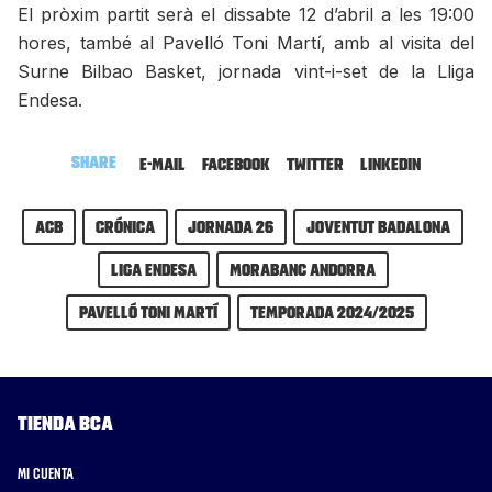
El pròxim partit serà el dissabte 12 d’abril a les 19:00
hores, també al Pavelló Toni Martí, amb al visita del
Surne Bilbao Basket, jornada vint-i-set de la Lliga
Endesa.
Share
E-mail
Facebook
Twitter
LinkedIn
ACB
Crónica
Jornada 26
Joventut Badalona
Liga Endesa
MoraBanc Andorra
Pavelló Toni Martí
Temporada 2024/2025
Tienda BCA
Mi cuenta