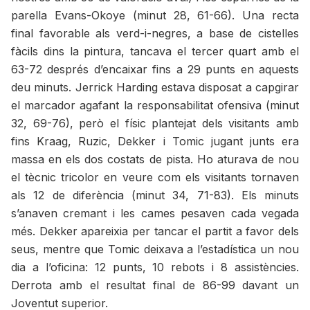
parella Evans-Okoye (minut 28, 61-66). Una recta
final favorable als verd-i-negres, a base de cistelles
fàcils dins la pintura, tancava el tercer quart amb el
63-72 després d’encaixar fins a 29 punts en aquests
deu minuts. Jerrick Harding estava disposat a capgirar
el marcador agafant la responsabilitat ofensiva (minut
32, 69-76), però el físic plantejat dels visitants amb
fins Kraag, Ruzic, Dekker i Tomic jugant junts era
massa en els dos costats de pista. Ho aturava de nou
el tècnic tricolor en veure com els visitants tornaven
als 12 de diferència (minut 34, 71-83). Els minuts
s’anaven cremant i les cames pesaven cada vegada
més. Dekker apareixia per tancar el partit a favor dels
seus, mentre que Tomic deixava a l’estadística un nou
dia a l’oficina: 12 punts, 10 rebots i 8 assistències.
Derrota amb el resultat final de 86-99 davant un
Joventut superior.