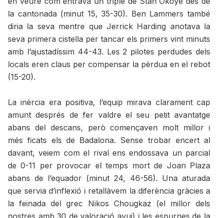
en veure com entrava un triple de Stan Okoye des de
la cantonada (minut 15, 35-30). Ben Lammers també
diria la seva mentre que Jerrick Harding anotava la
seva primera cistella per tancar els primers vint minuts
amb l’ajustadíssim 44-43. Les 2 pilotes perdudes dels
locals eren claus per compensar la pèrdua en el rebot
(15-20).
La inèrcia era positiva, l’equip mirava clarament cap
amunt després de fer valdre el seu petit avantatge
abans del descans, però començaven molt millor i
més ficats els de Badalona. Sense trobar encert al
davant, veiem com el rival ens endossava un parcial
de 0-11 per provocar el temps mort de Joan Plaza
abans de l’equador (minut 24, 46-56). Una aturada
que servia d’inflexió i retallàvem la diferència gràcies a
la feinada del grec Nikos Chougkaz (el millor dels
nostres amb 30 de valoració avui) i les espurnes de la