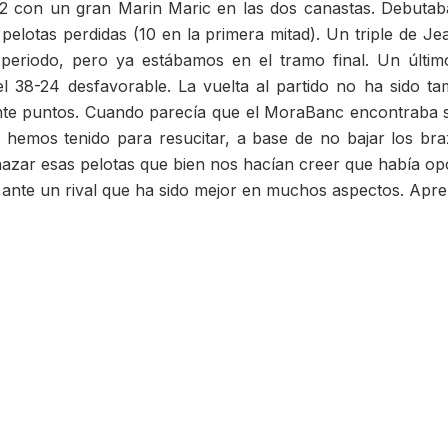
-12 con un gran Marin Maric en las dos canastas. Debutaba 
lotas perdidas (10 en la primera mitad). Un triple de J
l periodo, pero ya estábamos en el tramo final. Un últ
el 38-24 desfavorable. La vuelta al partido no ha sido t
einte puntos. Cuando parecía que el MoraBanc encontraba 
s hemos tenido para resucitar, a base de no bajar los braz
hazar esas pelotas que bien nos hacían creer que había opc
 ante un rival que ha sido mejor en muchos aspectos. Aprend