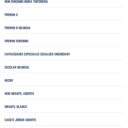
Mini Femenino Núria Tintoreria
Premini A
Premini B Inlingua
Premini Femenino
Capacidades Especiales Escaldes-Engordany
Escolar Inlingua
Micro
Mini infantil abierto
Infantil Blanco
Cadete júnior abierto