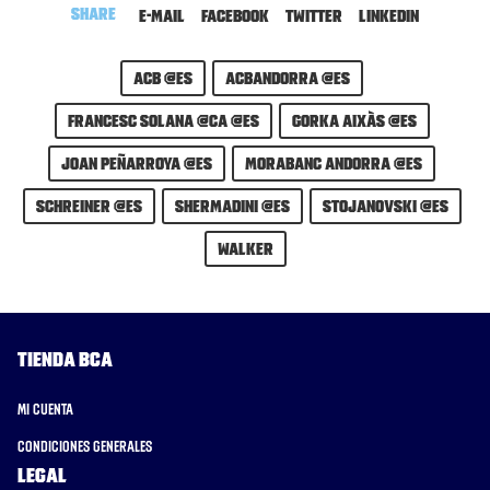
Share
E-mail
Facebook
Twitter
LinkedIn
ACB @es
acbandorra @es
Francesc Solana @ca @es
Gorka Aixàs @es
joan peñarroya @es
MoraBanc Andorra @es
schreiner @es
Shermadini @es
stojanovski @es
walker
Tienda BCA
Mi cuenta
Condiciones generales
Legal