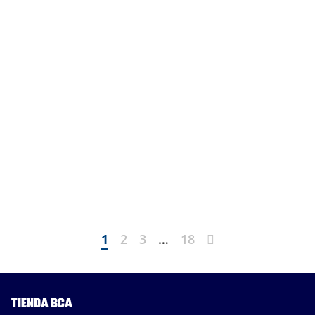
Next
1
2
3
…
18
Tienda BCA