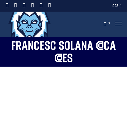
CAS
0
Francesc Solana @ca
@es