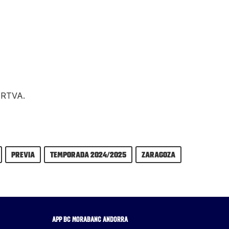
e RTVA.
previa
Temporada 2024/2025
Zaragoza
APP BC MORABANC ANDORRA