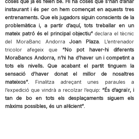
coses que ja es feien bé. Hi ha coses que s’han d’anar
instaurant i és per on hem començat en aquests tres
entrenaments. Que els jugadors siguin conscients de la
problemàtica i, a partir d’aquí, tots treballar en un
mateix patró és el principal objectiu”
declara el tècnic
del MoraBanc Andorra
Joan Plaza
. L’entrenador
tricolor afegeix que
“No pot haver-hi diferents
MoraBancs Andorra, n’hi ha d’haver un i competint a
tots els nivells. Que acabant el partit tinguem la
sensació d’haver donat el millor de nosaltres
mateixos”
. Finalitza adreçant unes paraules a
l’expedició que vindrà a recolzar l’equip:
“És d’agraïr, i
tan de bo en tots els desplaçaments siguem els
màxims possibles, és un al·licient”
.