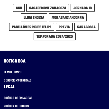
ACB
Casademont Zaragoza
Jornada 18
Lliga Endesa
MoraBanc Andorra
Pabellón Príncipe Felipe
previa
Saragossa
Temporada 2024/2025
Botiga BCA
El meu compte
Condicions generals
Legal
Política de privacitat
Política de cookies