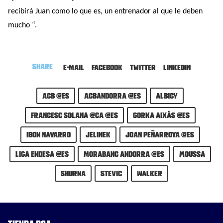
recibirá Juan como lo que es, un entrenador al que le deben
mucho “.
Share
E-mail
Facebook
Twitter
LinkedIn
ACB @es
acbandorra @es
ALBICY
Francesc Solana @ca @es
Gorka Aixàs @es
Ibon Navarro
jelinek
joan peñarroya @es
Liga Endesa @es
MoraBanc Andorra @es
MOUSSA
shurna
stevic
walker