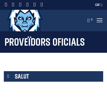
CAT
0
Proveïdors oficials
SALUT