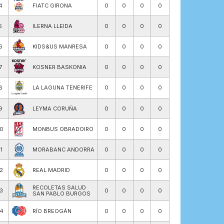
4
FIATC GIRONA
0
0
0
0
5
ILERNA LLEIDA
0
0
0
0
6
KIDS&US MANRESA
0
0
0
0
7
KOSNER BASKONIA
0
0
0
0
8
LA LAGUNA TENERIFE
0
0
0
0
9
LEYMA CORUÑA
0
0
0
0
10
MONBUS OBRADOIRO
0
0
0
0
11
MORABANC ANDORRA
0
0
0
0
12
REAL MADRID
0
0
0
0
RECOLETAS SALUD
13
0
0
0
0
SAN PABLO BURGOS
14
RÍO BREOGÁN
0
0
0
0