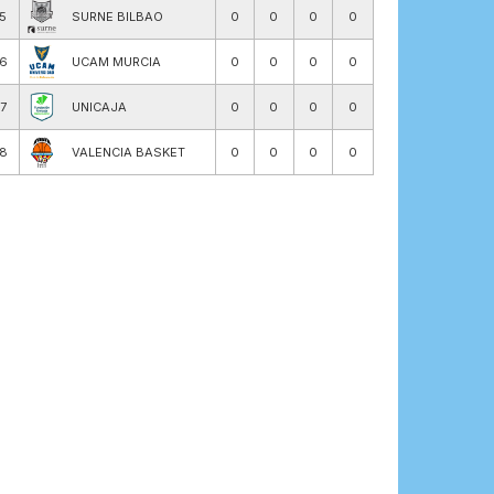
15
SURNE BILBAO
0
0
0
0
16
UCAM MURCIA
0
0
0
0
17
UNICAJA
0
0
0
0
18
VALENCIA BASKET
0
0
0
0