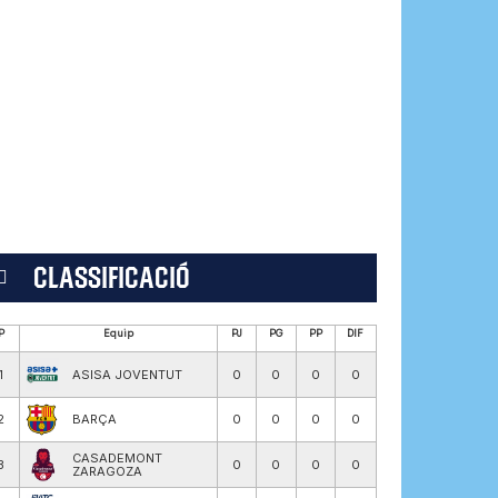
CLASSIFICACIÓ
P
Equip
PJ
PG
PP
DIF
1
ASISA JOVENTUT
0
0
0
0
2
BARÇA
0
0
0
0
CASADEMONT
3
0
0
0
0
ZARAGOZA