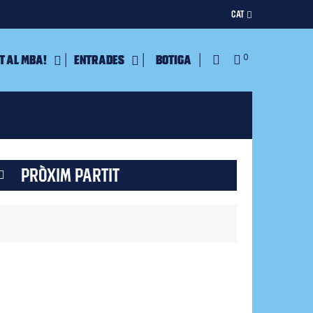
CAT
t al MBA!
Entrades
Botiga
0
PRÒXIM PARTIT