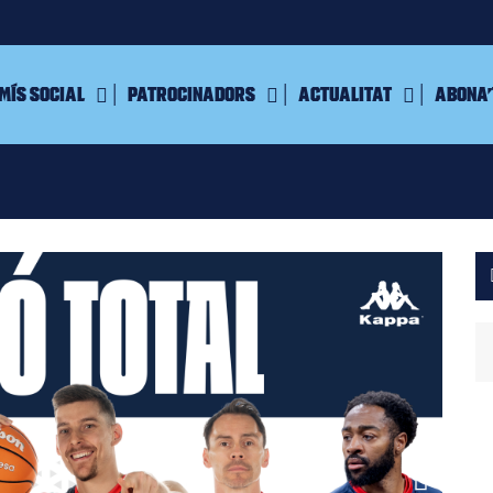
mís Social
Patrocinadors
Actualitat
Abona’