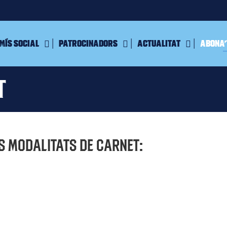
mís Social
Patrocinadors
Actualitat
Abona’
t
s modalitats de carnet: