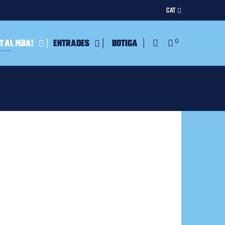
CAT
t al MBA!
Entrades
Botiga
0