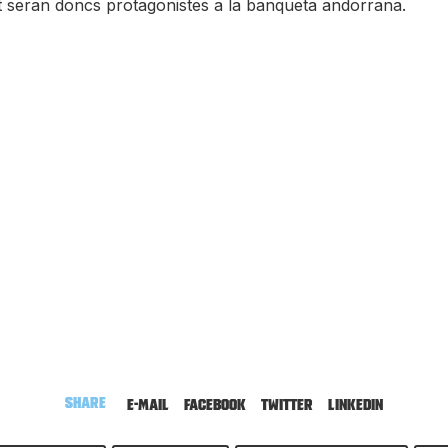
itat seran doncs protagonistes a la banqueta andorrana.
Share
E-mail
Facebook
Twitter
LinkedIn