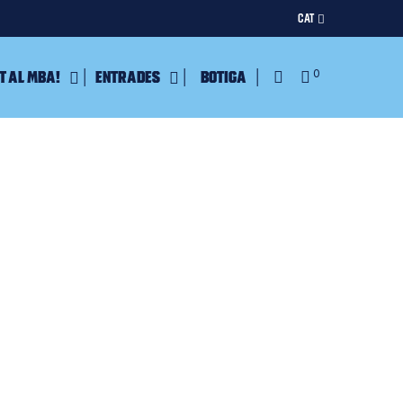
CAT
t al MBA!
Entrades
Botiga
0