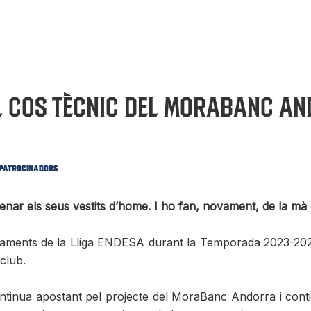
l Cos Tècnic del MoraBanc An
Patrocinadors
renar els seus vestits d’home. I ho fan, novament, de la m
rontaments de la Lliga ENDESA durant la Temporada 2023
club.
tinua apostant pel projecte del MoraBanc Andorra i contin