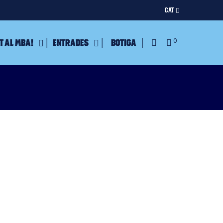
CAT
t al MBA!
Entrades
Botiga
0