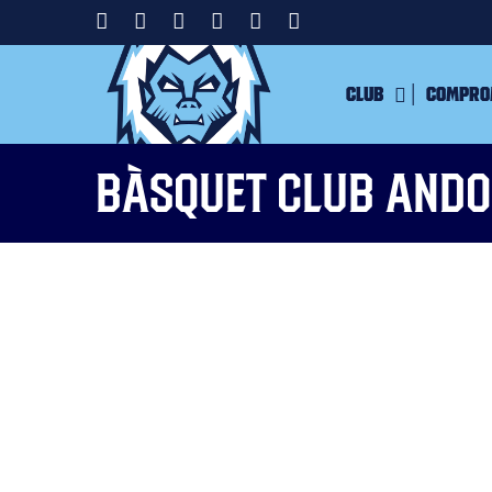
Club
Compro
Bàsquet Club And