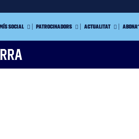
mís Social
Patrocinadors
Actualitat
Abona’
orra