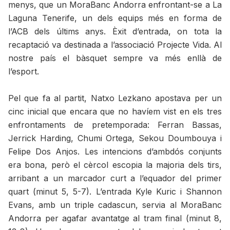
menys, que un MoraBanc Andorra enfrontant-se a La
Laguna Tenerife, un dels equips més en forma de
l’ACB dels últims anys. Èxit d’entrada, on tota la
recaptació va destinada a l’associació Projecte Vida. Al
nostre país el bàsquet sempre va més enllà de
l’esport.
Pel que fa al partit, Natxo Lezkano apostava per un
cinc inicial que encara que no havíem vist en els tres
enfrontaments de pretemporada: Ferran Bassas,
Jerrick Harding, Chumi Ortega, Sekou Doumbouya i
Felipe Dos Anjos. Les intencions d’ambdós conjunts
era bona, però el cèrcol escopia la majoria dels tirs,
arribant a un marcador curt a l’equador del primer
quart (minut 5, 5-7). L’entrada Kyle Kuric i Shannon
Evans, amb un triple cadascun, servia al MoraBanc
Andorra per agafar avantatge al tram final (minut 8,