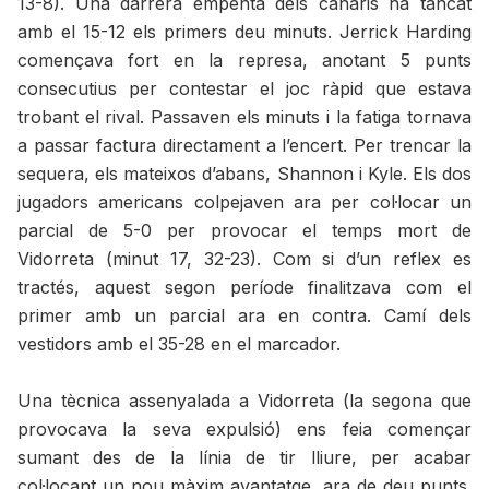
13-8). Una darrera empenta dels canaris ha tancat
amb el 15-12 els primers deu minuts. Jerrick Harding
començava fort en la represa, anotant 5 punts
consecutius per contestar el joc ràpid que estava
trobant el rival. Passaven els minuts i la fatiga tornava
a passar factura directament a l’encert. Per trencar la
sequera, els mateixos d’abans, Shannon i Kyle. Els dos
jugadors americans colpejaven ara per col·locar un
parcial de 5-0 per provocar el temps mort de
Vidorreta (minut 17, 32-23). Com si d’un reflex es
tractés, aquest segon període finalitzava com el
primer amb un parcial ara en contra. Camí dels
vestidors amb el 35-28 en el marcador.
Una tècnica assenyalada a Vidorreta (la segona que
provocava la seva expulsió) ens feia començar
sumant des de la línia de tir lliure, per acabar
col·locant un nou màxim avantatge, ara de deu punts.