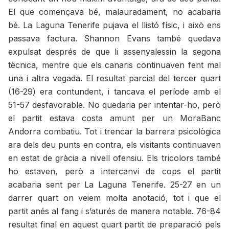
El que començava bé, malauradament, no acabaria
bé. La Laguna Tenerife pujava el llistó físic, i això ens
passava factura. Shannon Evans també quedava
expulsat després de que li assenyalessin la segona
tècnica, mentre que els canaris continuaven fent mal
una i altra vegada. El resultat parcial del tercer quart
(16-29) era contundent, i tancava el període amb el
51-57 desfavorable. No quedaria per intentar-ho, però
el partit estava costa amunt per un MoraBanc
Andorra combatiu. Tot i trencar la barrera psicològica
ara dels deu punts en contra, els visitants continuaven
en estat de gràcia a nivell ofensiu. Els tricolors també
ho estaven, però a intercanvi de cops el partit
acabaria sent per La Laguna Tenerife. 25-27 en un
darrer quart on veiem molta anotació, tot i que el
partit anés al fang i s’aturés de manera notable. 76-84
resultat final en aquest quart partit de preparació pels