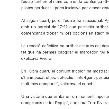
l’equip tant en el ritme com en la confiança (6
pilotes perdudes i poca iniciativa per atacar ciste
Al segon quart, però, l’equip ha reaccionat. A
amb un parcial de 17-12 que permetia arribar 
començant a trobar millors opcions en atac”, de
La reacció definitiva ha arribat després del des
fet que ha permès capgirar el marcador. “Al te
explicava Rivera.
En l’últim quart, el conjunt tricolor ha mostra
s’ha imposat el joc col·lectiu i intel·ligent pe
molt més compartit”, valorava el coach.
Una victòria que arriba en un moment important
compromís de tot l’equip”, concloïa Toni Rivera