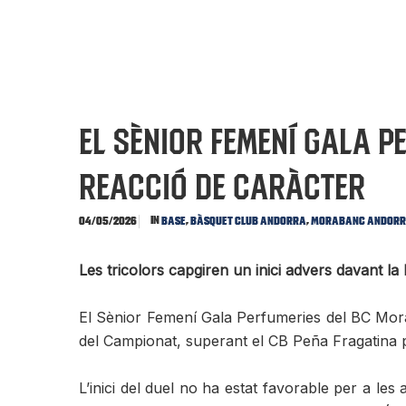
El Sènior Femení Gala 
reacció de caràcter
In
,
,
04/05/2026
Base
Bàsquet Club Andorra
MoraBanc Andor
Les tricolors capgiren un inici advers davant la 
El Sènior Femení Gala Perfumeries del BC Mora
del Campionat, superant el CB Peña Fragatina p
L’inici del duel no ha estat favorable per a les