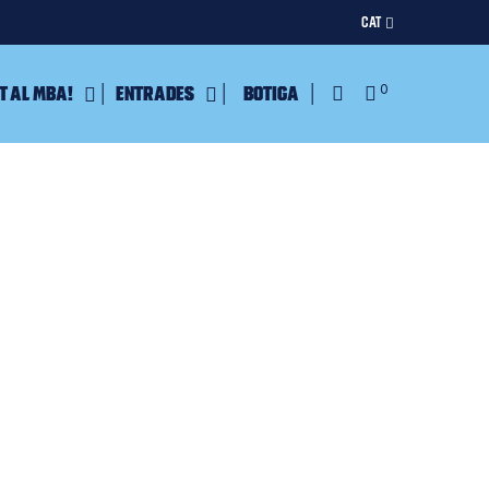
CAT
t al MBA!
Entrades
Botiga
0