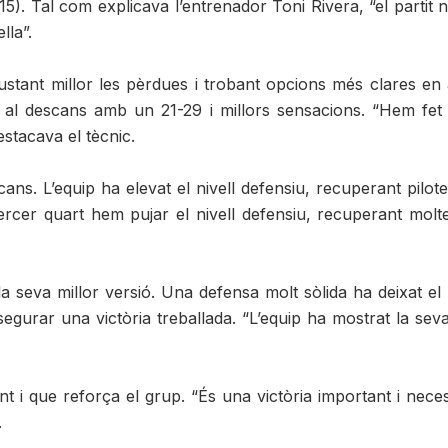
-15). Tal com explicava l’entrenador Toni Rivera, “el part
lla”.
justant millor les pèrdues i trobant opcions més clares e
al descans amb un 21-29 i millors sensacions. “Hem fet 
stacava el tècnic.
cans. L’equip ha elevat el nivell defensiu, recuperant pilot
rcer quart hem pujar el nivell defensiu, recuperant moltes 
t la seva millor versió. Una defensa molt sòlida ha deixat 
r assegurar una victòria treballada. “L’equip ha mostrat la s
 i que reforça el grup. “És una victòria important i necess
.