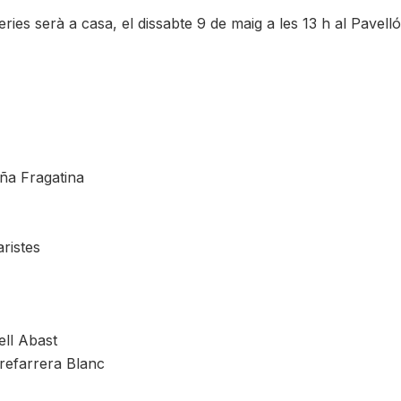
ries serà a casa, el dissabte 9 de maig a les 13 h al Pavell
ña Fragatina
ristes
ll Abast
refarrera Blanc