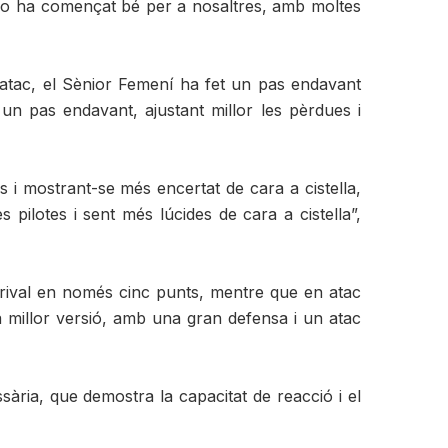
it no ha començat bé per a nosaltres, amb moltes
n atac, el Sènior Femení ha fet un pas endavant
un pas endavant, ajustant millor les pèrdues i
es i mostrant-se més encertat de cara a cistella,
pilotes i sent més lúcides de cara a cistella”,
el rival en només cinc punts, mentre que en atac
eva millor versió, amb una gran defensa i un atac
ària, que demostra la capacitat de reacció i el