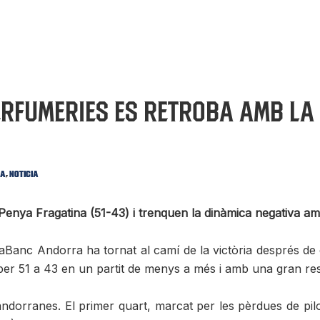
Perfumeries es retroba amb la
,
ra
Noticia
Penya Fragatina (51-43) i trenquen la dinàmica negativa amb u
Banc Andorra ha tornat al camí de la victòria després de 
er 51 a 43 en un partit de menys a més i amb una gran resp
 andorranes. El primer quart, marcat per les pèrdues de pilot