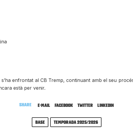
ina
s’ha enfrontat al CB Tremp, continuant amb el seu procés 
encara està per venir.
Share
E-mail
Facebook
Twitter
LinkedIn
Base
Temporada 2025/2026