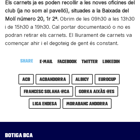
Els carnets ja es poden recollir a les noves oficines del
club (ja no som al pavelló), situades a la Baixada del
Molí número 20, 1r 2ª.
Obrim de les 09h30 a les 13h30
i de 15h30 a 19h30. Cal portar documentació o no es
podran retirar els carnets. El lliurament de carnets va
començar ahir i el degoteig de gent és constant.
Share
E-mail
Facebook
Twitter
LinkedIn
ACB
acbandorra
ALBICY
eurocup
Francesc Solana @ca
Gorka Aixàs @es
Liga Endesa
MoraBanc Andorra
Botiga BCA