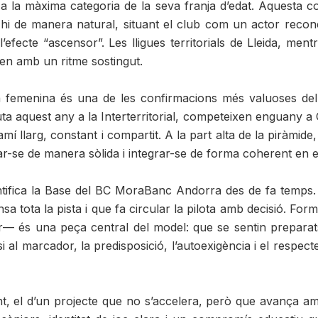
 a la màxima categoria de la seva franja d’edat. Aquesta c
hi de manera natural, situant el club com un actor reconeg
l’efecte “ascensor”. Les lligues territorials de Lleida, me
cen amb un ritme sostingut.
 femenina és una de les confirmacions més valuoses del 
uta aquest any a la Interterritorial, competeixen enguany a
mí llarg, constant i compartit. A la part alta de la piràmide
ar-se de manera sòlida i integrar-se de forma coherent en el
entifica la Base del BC MoraBanc Andorra des de fa temps.
nsa tota la pista i que fa circular la pilota amb decisió. Fo
ir— és una peça central del model: que se sentin preparats
si al marcador, la predisposició, l’autoexigència i el respe
tant, el d’un projecte que no s’accelera, però que avança 