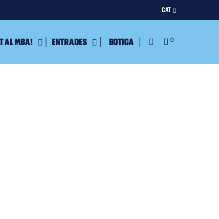
CAT
t al MBA!
Entrades
Botiga
0