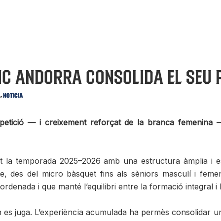
c Andorra consolida el seu 
,
a
Noticia
ició — i creixement reforçat de la branca femenina —
a temporada 2025–2026 amb una estructura àmplia i estab
e, des del micro bàsquet fins als sèniors masculí i femení
enada i que manté l’equilibri entre la formació integral i la
n es juga. L’experiència acumulada ha permès consolidar 