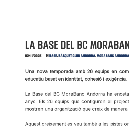
La Base del BC MoraBan
In
,
,
02/11/2025
Base
Bàsquet Club Andorra
MoraBanc Andorr
Una nova temporada amb 26 equips en compet
educatiu basat en identitat, cohesió i exigència.
La Base del BC MoraBanc Andorra ha encetat l
anys. Els 26 equips que configuren el project
mostren una organització que creix de manera ord
Aquest creixement es veu també a les pistes o