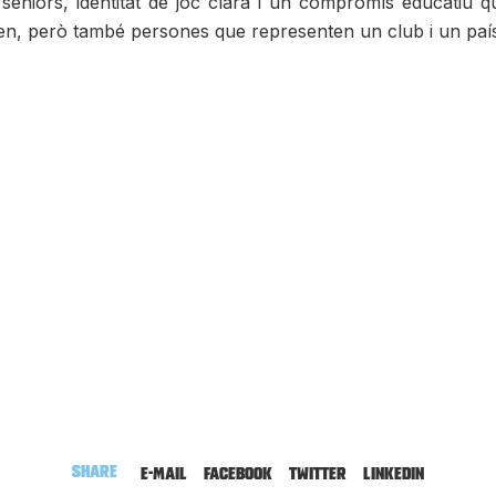
s sèniors, identitat de joc clara i un compromís educatiu 
, però també persones que representen un club i un país a
Share
E-mail
Facebook
Twitter
LinkedIn