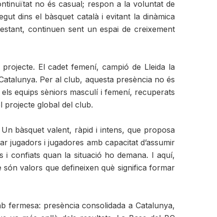
ontinuïtat no és casual; respon a la voluntat de
ut dins el bàsquet català i evitant la dinàmica
ntrestant, continuen sent un espai de creixement
projecte. El cadet femení, campió de Lleida la
 Catalunya. Per al club, aquesta presència no és
, els equips sèniors masculí i femení, recuperats
 projecte global del club.
 Un bàsquet valent, ràpid i intens, que proposa
rmar jugadors i jugadores amb capacitat d’assumir
 i confiats quan la situació ho demana. I aquí,
cte són valors que defineixen què significa formar
amb fermesa: presència consolidada a Catalunya,