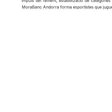
impuls del femení, estabilització de categorie
MoraBanc Andorra forma esportistes que juguen