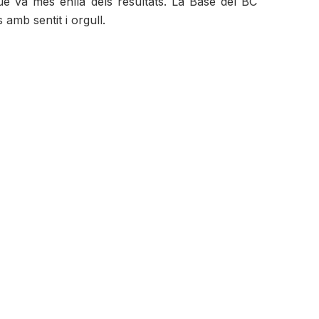
que va més enllà dels resultats. La Base del BC
mb sentit i orgull.