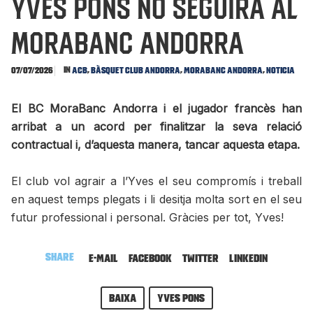
Yves Pons no seguirà al
MoraBanc Andorra
In
,
,
,
07/07/2026
ACB
Bàsquet Club Andorra
MoraBanc Andorra
Noticia
El BC MoraBanc Andorra i el jugador francès han
arribat a un acord per finalitzar la seva relació
contractual i, d’aquesta manera, tancar aquesta etapa.
El club vol agrair a l’Yves el seu compromís i treball
en aquest temps plegats i li desitja molta sort en el seu
futur professional i personal. Gràcies per tot, Yves!
Share
E-mail
Facebook
Twitter
LinkedIn
Baixa
Yves Pons