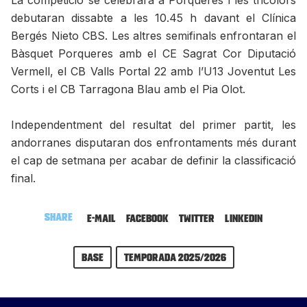
La competició se celebrarà a Porqueres i les tricolors
debutaran dissabte a les 10.45 h davant el Clínica
Bergés Nieto CBS. Les altres semifinals enfrontaran el
Bàsquet Porqueres amb el CE Sagrat Cor Diputació
Vermell, el CB Valls Portal 22 amb l’U13 Joventut Les
Corts i el CB Tarragona Blau amb el Pia Olot.
Independentment del resultat del primer partit, les
andorranes disputaran dos enfrontaments més durant
el cap de setmana per acabar de definir la classificació
final.
Share
E-mail
Facebook
Twitter
LinkedIn
Base
Temporada 2025/2026