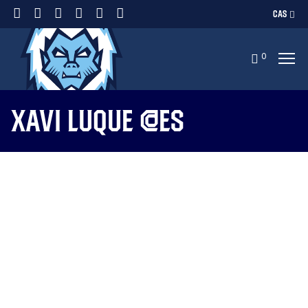
CAS
0
Xavi Luque @es