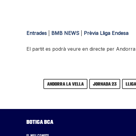
Entrades
|
BMB NEWS
|
Prèvia Lliga Endesa
El partit es podrà veure en directe per Andorr
Andorra la Vella
Jornada 23
Llig
Botiga BCA
El meu compte