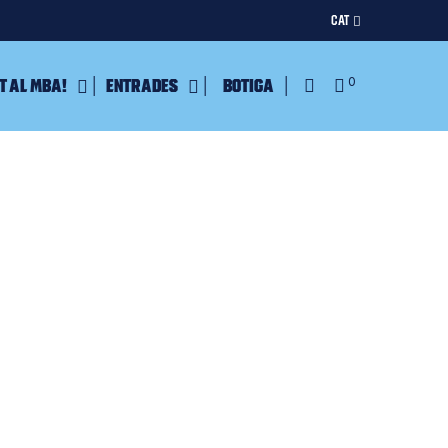
CAT
t al MBA!
Entrades
Botiga
0