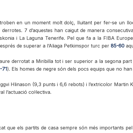
oben en un moment molt dolç, lluitant per fer-se un lloc e
10 derrotes. 7 d’aquestes han caigut de manera consecutiva
onia i La Laguna Tenerife. Pel que fa a la FIBA Europ
després de superar a l’Aliaga Petkimspor turc per
85-60
aqu
re derrotat a Miribilla tot i ser superior a la segona part
-71
). Els homes de negre són dels pocs equips que no han fe
gvi Hlinason (9,3 punts i 6,6 rebots) i l’extricolor Martin
l’actuació col·lectiva.
 que els partits de casa sempre són més importants pel 