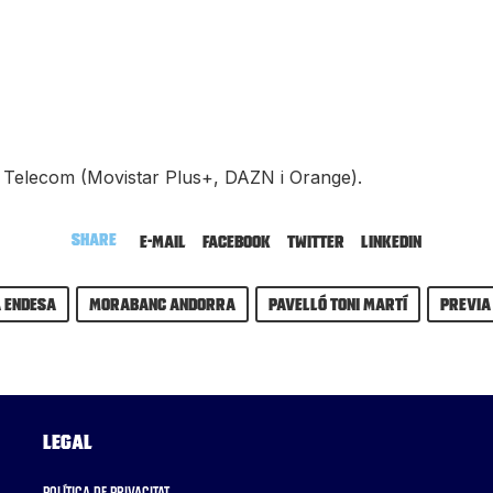
a Telecom (Movistar Plus+, DAZN i Orange).
Share
E-mail
Facebook
Twitter
LinkedIn
a Endesa
MoraBanc Andorra
Pavelló Toni Martí
previa
Legal
Política de privacitat