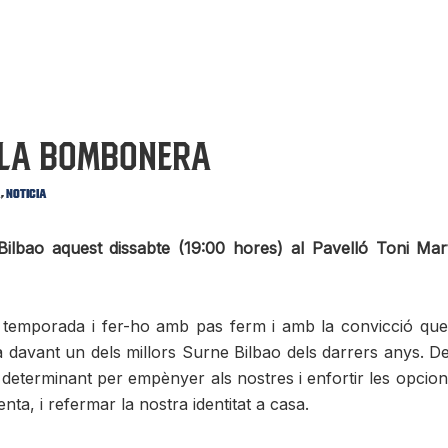
 la Bombonera
,
a
Noticia
bao aquest dissabte (19:00 hores) al Pavelló Toni Martí
 temporada i fer-ho amb pas ferm i amb la convicció que,
 davant un dels millors Surne Bilbao dels darrers anys. De
i determinant per empènyer als nostres i enfortir les opcio
nta, i refermar la nostra identitat a casa.