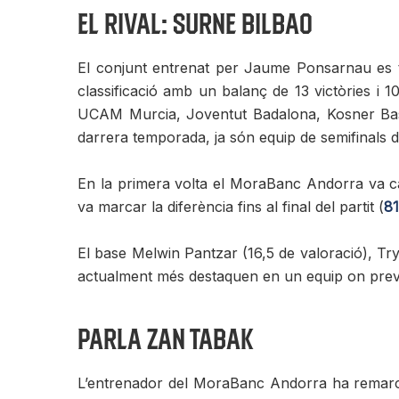
El rival: Surne Bilbao
El conjunt entrenat per Jaume Ponsarnau es tr
classificació amb un balanç de 13 victòries i 
UCAM Murcia, Joventut Badalona, Kosner Bask
darrera temporada, ja són equip de semifinals 
En la primera volta el MoraBanc Andorra va cau
va marcar la diferència fins al final del partit (
81
El base Melwin Pantzar (16,5 de valoració), Tryg
actualment més destaquen en un equip on preval 
Parla Zan Tabak
L’entrenador del MoraBanc Andorra ha remarcat