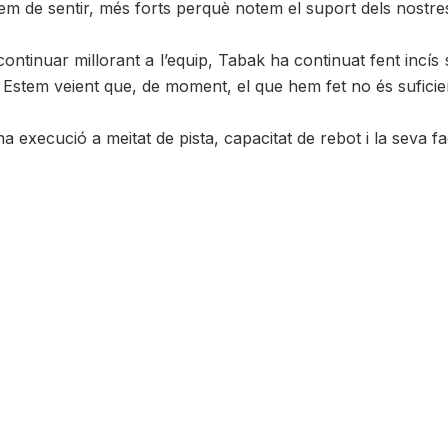
hem de sentir, més forts perquè notem el suport dels nostres”
ntinuar millorant a l’equip, Tabak ha continuat fent incís s
. Estem veient que, de moment, el que hem fet no és suficie
execució a meitat de pista, capacitat de rebot i la seva faci