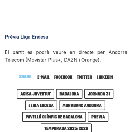
Prèvia Lliga Endesa
El partit es podrà veure en directe per Andorra
Telecom (Movistar Plus+, DAZN i Orange).
Share
E-mail
Facebook
Twitter
LinkedIn
Asisa Joventut
Badalona
Jornada 31
Lliga Endesa
MoraBanc Andorra
Pavelló Olímpic de Badalona
previa
Temporada 2025/2026