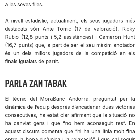
a les seves files.
A nivell estadístic, actualment, els seus jugadors més
destacats són Ante Tomic (17 de valoració), Ricky
Rubio (12,8 punts i 5,2 assistències) i Cameron Hunt
(16,7 punts) que, a part de ser el seu màxim anotador
és un dels millors jugadors de la competició en els
finals igualats de partit.
Parla Zan Tabak
El tècnic del MoraBanc Andorra, preguntat per la
dinàmica de l’equip després d’encadenar dues victòries
consecutives, ha estat clar afirmant que la situació no
ha canviat gens i que “no hem aconseguit res”. En
aquest discurs comenta que “hi ha una línia molt fina
entre la bona dinàmica i la relaxació”, i que cal seguir