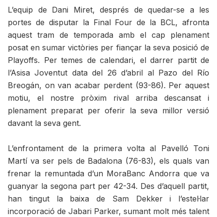
L’equip de Dani Miret, després de quedar-se a les
portes de disputar la Final Four de la BCL, afronta
aquest tram de temporada amb el cap plenament
posat en sumar victòries per fiançar la seva posició de
Playoffs. Per temes de calendari, el darrer partit de
l’Asisa Joventut data del 26 d’abril al Pazo del Río
Breogán, on van acabar perdent (93-86). Per aquest
motiu, el nostre pròxim rival arriba descansat i
plenament preparat per oferir la seva millor versió
davant la seva gent.
L’enfrontament de la primera volta al Pavelló Toni
Martí va ser pels de Badalona (76-83), els quals van
frenar la remuntada d’un MoraBanc Andorra que va
guanyar la segona part per 42-34. Des d’aquell partit,
han tingut la baixa de Sam Dekker i l’estel·lar
incorporació de Jabari Parker, sumant molt més talent