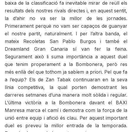
baixa de la classificació fa inevitable mirar de reüll els
resultats dels nostres rivals directes i, en aquest sentit,
la d’ahir no va ser la millor de les jornades.
Primerament perquè no vam ser capaços de guanyar
el nostre partit, naturalment. I per l’altra banda, el
mateix Recoletas San Pablo Burgos i també el
Dreamland Gran Canaria sí van fer la feina.
Segurament això li suma importància a aquest duel
que tenim properament a la Bombonera, però res
més enllà del que tothom ja sabíem a priori. Pel que fa
a l’equip? Els de Zan Tabak continuaran en la seva
línia competitiva, la qual porten demostrant les
darreres setmanes d’una manera molt sòlida i regular.
L’última victòria a la Bombonera davant el BAXI
Manresa marca el camí i demostra com la força de la
unió entre equip i afició és clau. Per aquest important
duel es preveu la millor entrada de la temporada.