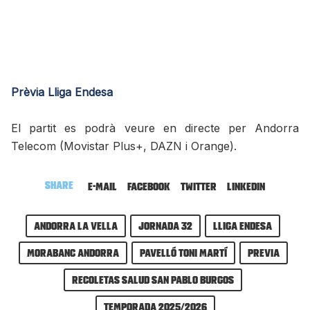
Prèvia Lliga Endesa
El partit es podrà veure en directe per Andorra
Telecom (Movistar Plus+, DAZN i Orange).
Share
E-mail
Facebook
Twitter
LinkedIn
Andorra la Vella
Jornada 32
Lliga Endesa
MoraBanc Andorra
Pavelló Toni Martí
previa
Recoletas Salud San Pablo Burgos
Temporada 2025/2026