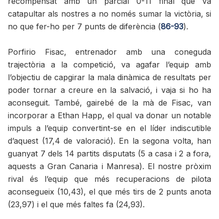
recompensat amb un parcial 0-11 final que va
catapultar als nostres a no només sumar la victòria, si
no que fer-ho per 7 punts de diferència (
86-93
).
Porfirio Fisac, entrenador amb una coneguda
trajectòria a la competició, va agafar l’equip amb
l’objectiu de capgirar la mala dinàmica de resultats per
poder tornar a creure en la salvació, i vaja si ho ha
aconseguit. També, gairebé de la mà de Fisac, van
incorporar a Ethan Happ, el qual va donar un notable
impuls a l’equip convertint-se en el líder indiscutible
d’aquest (17,4 de valoració). En la segona volta, han
guanyat 7 dels 14 partits disputats (5 a casa i 2 a fora,
aquests a Gran Canaria i Manresa). El nostre pròxim
rival és l’equip que més recuperacions de pilota
aconsegueix (10,43), el que més tirs de 2 punts anota
(23,97) i el que més faltes fa (24,93).