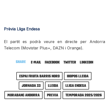
Prèvia Lliga Endesa
El partit es podrà veure en directe per Andorra
Telecom (Movistar Plus+, DAZN i Orange).
Share
E-mail
Facebook
Twitter
LinkedIn
Espai Fruita Barris Nord
Hiopos Lleida
Jornada 33
Lleida
Lliga Endesa
MoraBanc Andorra
previa
Temporada 2025/2026