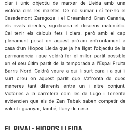
clar i únic objectiu de marxar de Lleida amb una
victòria dins les maletes. De no sumar i sí fer-ho el
Casademont Zaragoza i el Dreamland Gran Canaria,
els rivals directes, significaria el descens matemàtic.
Cal tenir els càlculs fets i clars, però amb el cap
plenament posat en aquest pròxim enfrontament a
casa d’un Hiopos Lleida que ja ha lligat l’objectiu de la
permanència i que voldrà fer el millor partit possible
en el seu últim partit de la temporada a l’Espai Fruita
Barris Nord. Caldrà veure a qui li surt cara i a qui li
surt creu en aquest partit que s’afronta de dues
maneres tant diferents entre un i altre conjunt.
Victòries a la carretera com les de Lugo i Tenerife
evidencien que els de Zan Tabak saben competir de
valent i guanyar, també, lluny de casa.
El rival: Hiopos Lleida