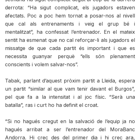
derrota: “Ha sigut complicat, els jugadors estaven
afectats. Poc a poc hem tornat a posar-nos al nivell
que cal als entrenaments i veig el grup bé i
mentalitzat”, ha confessat l’entrenador. En el mateix
sentit ha esmenat que no cal reforçar-li als jugadors el
missatge de que cada partit és important i que es
necessita guanyar perquè “ells són plenament
conscients i volem salvar-nos”.
Tabak, parlant d’aquest pròxim partit a Lleida, espera
un partit “similar al que vam tenir davant el Burgos”,
pel que fa a la intensitat i al joc físic. “Serà una
batalla”, ras i curt ho ha definit el croat.
“Si no hagués cregut en la salvació de l’equip ja no
hagués arribat a ser l’entrenador del MoraBanc
Andorra. Hi crec des del primer dia i hi crec ara,