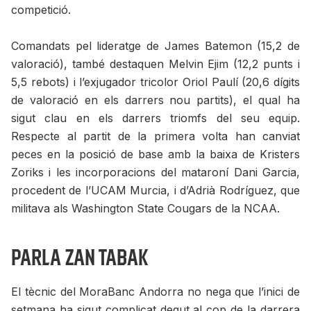
competició.
Comandats pel lideratge de James Batemon (15,2 de
valoració), també destaquen Melvin Ejim (12,2 punts i
5,5 rebots) i l’exjugador tricolor Oriol Paulí (20,6 dígits
de valoració en els darrers nou partits), el qual ha
sigut clau en els darrers triomfs del seu equip.
Respecte al partit de la primera volta han canviat
peces en la posició de base amb la baixa de Kristers
Zoriks i les incorporacions del mataroní Dani Garcia,
procedent de l’UCAM Murcia, i d’Adrià Rodríguez, que
militava als Washington State Cougars de la NCAA.
Parla Zan Tabak
El tècnic del MoraBanc Andorra no nega que l’inici de
setmana ha sigut complicat degut al cop de la darrera