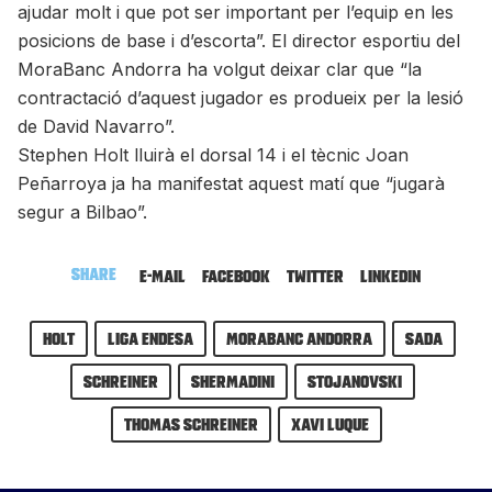
ajudar molt i que pot ser important per l’equip en les
posicions de base i d’escorta”. El director esportiu del
MoraBanc Andorra ha volgut deixar clar que “la
contractació d’aquest jugador es produeix per la lesió
de David Navarro”.
Stephen Holt lluirà el dorsal 14 i el tècnic Joan
Peñarroya ja ha manifestat aquest matí que “jugarà
segur a Bilbao”.
Share
E-mail
Facebook
Twitter
LinkedIn
holt
Liga Endesa
MoraBanc Andorra
sada
schreiner
Shermadini
stojanovski
thomas schreiner
Xavi Luque