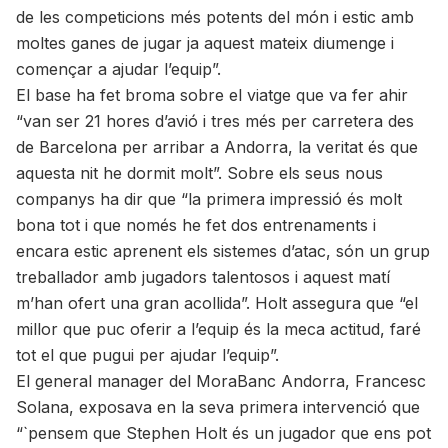
de les competicions més potents del món i estic amb
moltes ganes de jugar ja aquest mateix diumenge i
començar a ajudar l’equip”.
El base ha fet broma sobre el viatge que va fer ahir
“van ser 21 hores d’avió i tres més per carretera des
de Barcelona per arribar a Andorra, la veritat és que
aquesta nit he dormit molt”. Sobre els seus nous
companys ha dir que “la primera impressió és molt
bona tot i que només he fet dos entrenaments i
encara estic aprenent els sistemes d’atac, són un grup
treballador amb jugadors talentosos i aquest matí
m’han ofert una gran acollida”. Holt assegura que “el
millor que puc oferir a l’equip és la meca actitud, faré
tot el que pugui per ajudar l’equip”.
El general manager del MoraBanc Andorra, Francesc
Solana, exposava en la seva primera intervenció que
“`pensem que Stephen Holt és un jugador que ens pot