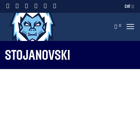
CAT
0
stojanovski