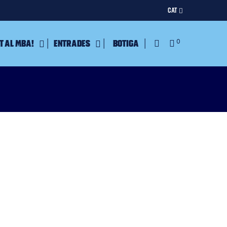
CAT
t al MBA!
Entrades
Botiga
0