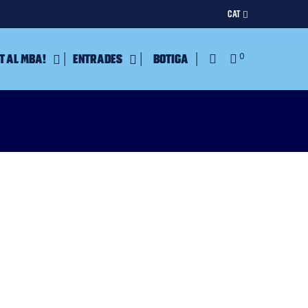
CAT
t al MBA!
Entrades
Botiga
0