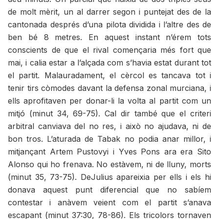
de molt mèrit, un al darrer segon i puntejat des de la
cantonada després d’una pilota dividida i l’altre des de
ben bé 8 metres. En aquest instant n’érem tots
conscients de que el rival començaria més fort que
mai, i calia estar a l’alçada com s’havia estat durant tot
el partit. Malauradament, el cèrcol es tancava tot i
tenir tirs còmodes davant la defensa zonal murciana, i
ells aprofitaven per donar-li la volta al partit com un
mitjó (minut 34, 69-75). Cal dir també que el criteri
arbitral canviava del no res, i això no ajudava, ni de
bon tros. L’aturada de Tabak no podia anar millor, i
mitjançant Artem Pustovyi i Yves Pons ara era Sito
Alonso qui ho frenava. No estàvem, ni de lluny, morts
(minut 35, 73-75). DeJulius apareixia per ells i els hi
donava aquest punt diferencial que no sabíem
contestar i anàvem veient com el partit s’anava
escapant (minut 37:30, 78-86). Els tricolors tornaven