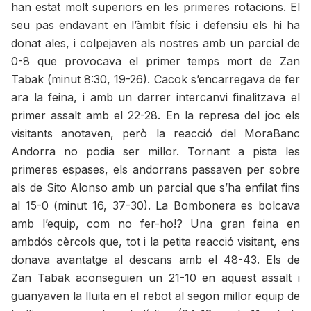
han estat molt superiors en les primeres rotacions. El
seu pas endavant en l’àmbit físic i defensiu els hi ha
donat ales, i colpejaven als nostres amb un parcial de
0-8 que provocava el primer temps mort de Zan
Tabak (minut 8:30, 19-26). Cacok s’encarregava de fer
ara la feina, i amb un darrer intercanvi finalitzava el
primer assalt amb el 22-28. En la represa del joc els
visitants anotaven, però la reacció del MoraBanc
Andorra no podia ser millor. Tornant a pista les
primeres espases, els andorrans passaven per sobre
als de Sito Alonso amb un parcial que s’ha enfilat fins
al 15-0 (minut 16, 37-30). La Bombonera es bolcava
amb l’equip, com no fer-ho!? Una gran feina en
ambdós cèrcols que, tot i la petita reacció visitant, ens
donava avantatge al descans amb el 48-43. Els de
Zan Tabak aconseguien un 21-10 en aquest assalt i
guanyaven la lluita en el rebot al segon millor equip de