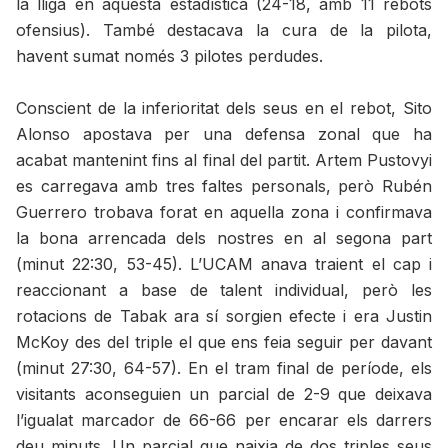
la lliga en aquesta estadística (24-18, amb 11 rebots
ofensius). També destacava la cura de la pilota,
havent sumat només 3 pilotes perdudes.
Conscient de la inferioritat dels seus en el rebot, Sito
Alonso apostava per una defensa zonal que ha
acabat mantenint fins al final del partit. Artem Pustovyi
es carregava amb tres faltes personals, però Rubén
Guerrero trobava forat en aquella zona i confirmava
la bona arrencada dels nostres en al segona part
(minut 22:30, 53-45). L’UCAM anava traient el cap i
reaccionant a base de talent individual, però les
rotacions de Tabak ara sí sorgien efecte i era Justin
McKoy des del triple el que ens feia seguir per davant
(minut 27:30, 64-57). En el tram final de període, els
visitants aconseguien un parcial de 2-9 que deixava
l’igualat marcador de 66-66 per encarar els darrers
deu minuts. Un parcial que naixia de dos triples seus