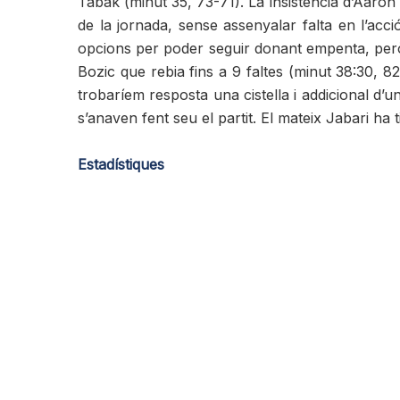
Tabak (minut 35, 73-71). La insistència d’Aaron 
de la jornada, sense assenyalar falta en l’ac
opcions per poder seguir donant empenta, però ara
Bozic que rebia fins a 9 faltes (minut 38:30, 
trobaríem resposta una cistella i addicional d’u
s’anaven fent seu el partit. El mateix Jabari ha t
Estadístiques