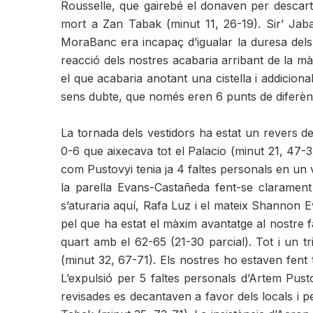
Rousselle, que gairebé el donaven per descart
mort a Zan Tabak (minut 11, 26-19). Sir’ Jab
MoraBanc era incapaç d’igualar la duresa dels 
reacció dels nostres acabaria arribant de la mà
el que acabaria anotant una cistella i addicion
sens dubte, que només eren 6 punts de diferèn
La tornada dels vestidors ha estat un revers 
0-6 que aixecava tot el Palacio (minut 21, 47-
com Pustovyi tenia ja 4 faltes personals en un v
la parella Evans-Castañeda fent-se clarament a
s’aturaria aquí, Rafa Luz i el mateix Shannon E
pel que ha estat el màxim avantatge al nostre 
quart amb el 62-65 (21-30 parcial). Tot i un t
(minut 32, 67-71). Els nostres ho estaven fent
L’expulsió per 5 faltes personals d’Artem Pust
revisades es decantaven a favor dels locals i p