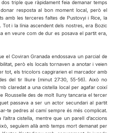
b dos triple que ràpidament feia demanar temps
r donar resposta al bon moment local, però el
 amb les terceres faltes de Pustovyi i Rice, la
Tot i la línia ascendent dels nostres, era Bozic
cia en veure com de dur es posava el partit era,
que el Coviran Granada endossava un parcial de
itat, però els locals tornaven a anotar i veien
er tot, els tricolors capgirarien el marcador amb
es del tir lliure (minut 27:30, 55-56). Això no
b claredat a una cistella local per agafar coixí
 Rousselle des de molt lluny tancaria el tercer
quet passava a ser un actor secundari al partit
osar-te pedres al camí sempre és més complicat.
’altra cistella, mentre que un parell d’accions
 i això, seguíem allà amb temps mort demanat per