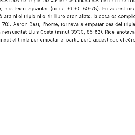
Best des del triple, de Xavier Castañeda des del tir lliure 
ció, ens feien aguantar (minut 36:30, 80-78). En aquest m
 ni el triple ni el tir lliure eren aliats, la cosa es compl
82-78). Aaron Best, l’home, tornava a empatar des del tripl
n ressuscitat Lluís Costa (minut 39:30, 85-82). Rice anotava
ingut el triple per empatar el partit, però aquest cop el cèrc