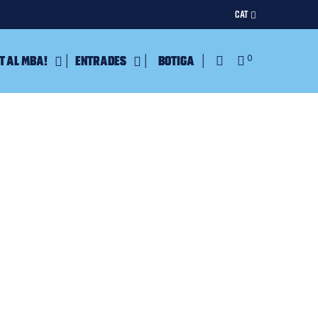
CAT
t al MBA!
Entrades
Botiga
0