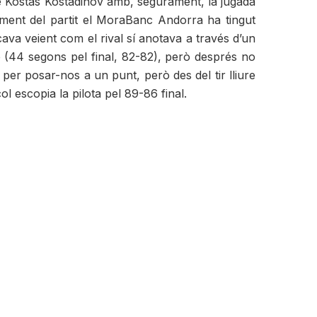
i de Kostas Kostadinov amb, segurament, la jugada
oment del partit el MoraBanc Andorra ha tingut
icava veient com el rival sí anotava a través d’un
e (44 segons pel final, 82-82), però després no
 per posar-nos a un punt, però des del tir lliure
ol escopia la pilota pel 89-86 final.