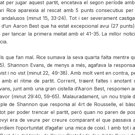
at per jugar aquest partit, encetava el segon període am
ari Rice apareixia al rescat amb 5 punts consecutius pe
andalusos (minut 15, 33-24). Tot i ser severament castigats
 d’un Aaron Best que ha estat excepcional avui (27 punts). 
al per tancar la primera meitat amb el 41-35. La millor noti
cia.
dels que fan mal. Rice sumava la seva quarta falta mentre 
35). Shannon Evans, de menys a més, agafava la responsabil
ist i no vist (minut 22, 49-38). Amb molt vent en contra, p
mb el ritme de partit. Corrent, traient faltes i anotant d
vans, junt amb una gran cistella d’Aaron Best, responien am
favor (minut 29:40, 59-65). Malauradament, un nou triple de
riple de Shannon que responia al 4rt de Rousselle, el bàs
 tot per poder trencar el partit, però quan no paren de p
ovyi era de veure per creure comparant el que passava a l
erdíem l’oportunitat d’agafar una mica de coixí. I amb tot