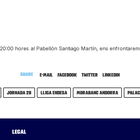
es 20:00 hores al Pabellón Santiago Martín, ens enfrontare
Share
E-mail
Facebook
Twitter
LinkedIn
Jornada 28
Lliga Endesa
MoraBanc Andorra
Palac
Legal