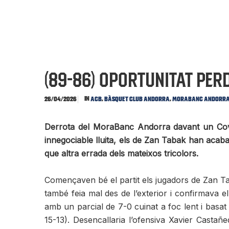
(89-86) Oportunitat pe
In
,
,
26/04/2026
ACB
Bàsquet Club Andorra
MoraBanc Andorr
Derrota del MoraBanc Andorra davant un Covir
innegociable lluita, els de Zan Tabak han acaba
que altra errada dels mateixos tricolors.
Començaven bé el partit els jugadors de Zan Ta
també feia mal des de l’exterior i confirmava 
amb un parcial de 7-0 cuinat a foc lent i basat
15-13). Desencallaria l’ofensiva Xavier Casta