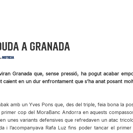
rduda a Granada
,
a
Noticia
an Granada que, sense pressió, ha pogut acabar emportant
t caient en un dur enfrontament que s’ha anat posant molt 
bak amb un Yves Pons que, des del triple, feia bona la po
el primer cop del MoraBanc Andorra en aquests compassos i
 en unes variants defensives que refredaven un atac tricolo
ñeda i l’acompanyava Rafa Luz fins poder tancar el prim