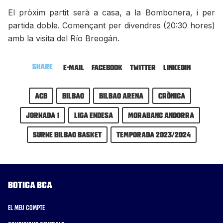
El pròxim partit serà a casa, a la Bombonera, i per
partida doble. Començant per divendres (20:30 hores)
amb la visita del Río Breogán.
Share
E-mail
Facebook
Twitter
LinkedIn
ACB
bilbao
Bilbao Arena
Crònica
Jornada 1
Liga Endesa
MoraBanc Andorra
Surne Bilbao Basket
Temporada 2023/2024
Botiga BCA
El meu compte