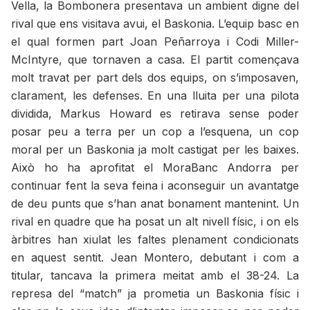
Vella, la Bombonera presentava un ambient digne del
rival que ens visitava avui, el Baskonia. L’equip basc en
el qual formen part Joan Peñarroya i Codi Miller-
McIntyre, que tornaven a casa. El partit començava
molt travat per part dels dos equips, on s’imposaven,
clarament, les defenses. En una lluita per una pilota
dividida, Markus Howard es retirava sense poder
posar peu a terra per un cop a l’esquena, un cop
moral per un Baskonia ja molt castigat per les baixes.
Això ho ha aprofitat el MoraBanc Andorra per
continuar fent la seva feina i aconseguir un avantatge
de deu punts que s’han anat bonament mantenint. Un
rival en quadre que ha posat un alt nivell físic, i on els
àrbitres han xiulat les faltes plenament condicionats
en aquest sentit. Jean Montero, debutant i com a
titular, tancava la primera meitat amb el 38-24. La
represa del “match” ja prometia un Baskonia físic i