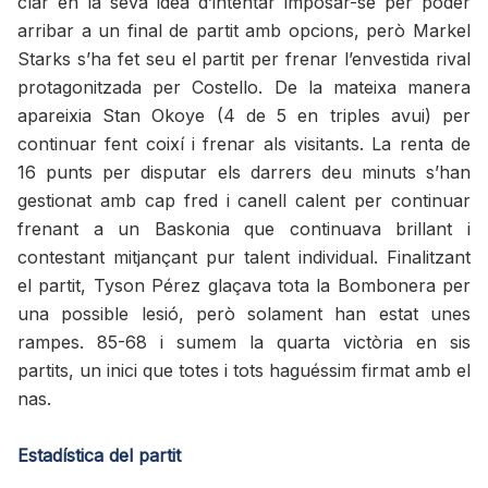
clar en la seva idea d’intentar imposar-se per poder
arribar a un final de partit amb opcions, però Markel
Starks s’ha fet seu el partit per frenar l’envestida rival
protagonitzada per Costello. De la mateixa manera
apareixia Stan Okoye (4 de 5 en triples avui) per
continuar fent coixí i frenar als visitants. La renta de
16 punts per disputar els darrers deu minuts s’han
gestionat amb cap fred i canell calent per continuar
frenant a un Baskonia que continuava brillant i
contestant mitjançant pur talent individual. Finalitzant
el partit, Tyson Pérez glaçava tota la Bombonera per
una possible lesió, però solament han estat unes
rampes. 85-68 i sumem la quarta victòria en sis
partits, un inici que totes i tots haguéssim firmat amb el
nas.
Estadística del partit