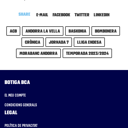
Share
E-mail
Facebook
Twitter
LinkedIn
ACB
Andorra la Vella
Baskonia
bombonera
Crònica
Jornada 7
Lliga Endesa
MoraBanc Andorra
Temporada 2023/2024
Botiga BCA
El meu compte
Condicions generals
Legal
Política de privacitat