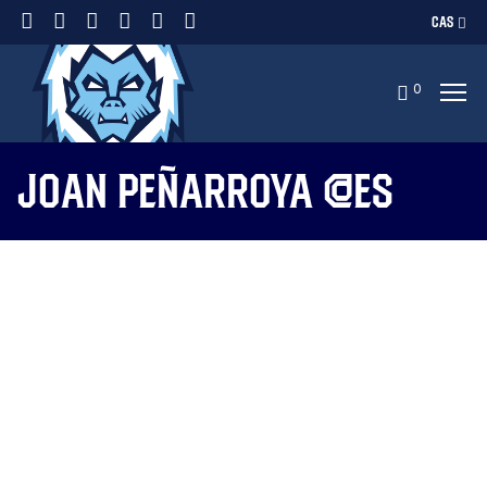
CAS
0
joan peñarroya @es