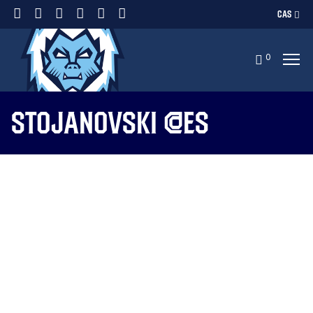
CAS
0
stojanovski @es