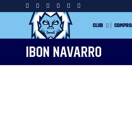
Club
Compro
ibon navarro