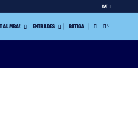
CAT
t al MBA!
Entrades
Botiga
0