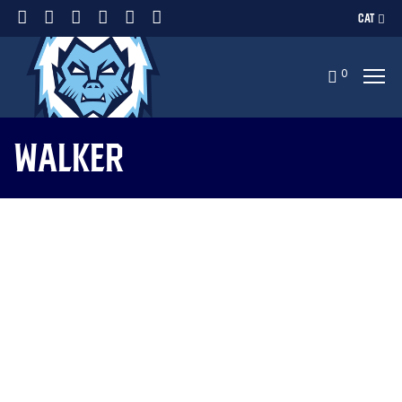
CAT
0
walker