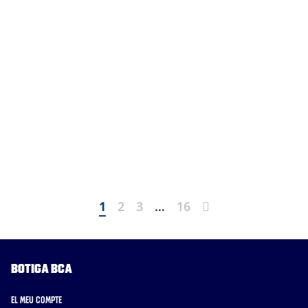
Next
1
2
3
…
16
Botiga BCA
El meu compte